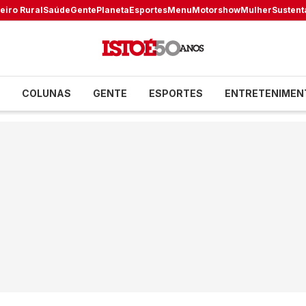
eiro Rural
Saúde
Gente
Planeta
Esportes
Menu
Motorshow
Mulher
Sustent
COLUNAS
GENTE
ESPORTES
ENTRETENIMEN