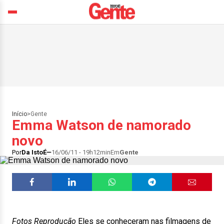
Início
>
Gente
Emma Watson de namorado
novo
Por
Da IstoÉ
16/06/11 - 19h12min
Em
Gente
Fotos Reprodução
Eles se conheceram nas filmagens de