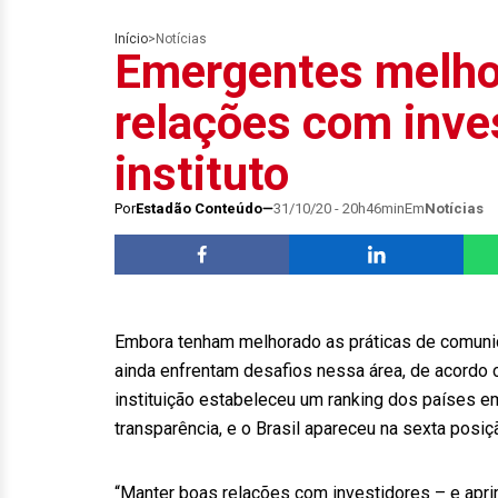
Início
>
Notícias
Emergentes melho
relações com inves
instituto
Por
Estadão Conteúdo
31/10/20 - 20h46min
Em
Notícias
Embora tenham melhorado as práticas de comuni
ainda enfrentam desafios nessa área, de acordo co
instituição estabeleceu um ranking dos países 
transparência, e o Brasil apareceu na sexta posiç
“Manter boas relações com investidores – e apri