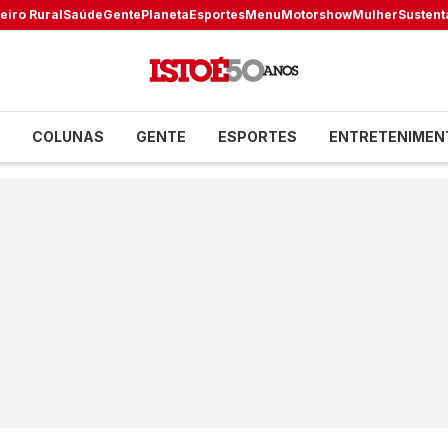
eiro Rural
Saúde
Gente
Planeta
Esportes
Menu
Motorshow
Mulher
Sustent
COLUNAS
GENTE
ESPORTES
ENTRETENIMEN