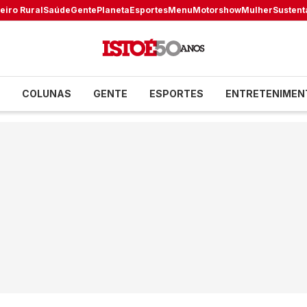
eiro Rural
Saúde
Gente
Planeta
Esportes
Menu
Motorshow
Mulher
Sustent
COLUNAS
GENTE
ESPORTES
ENTRETENIMEN