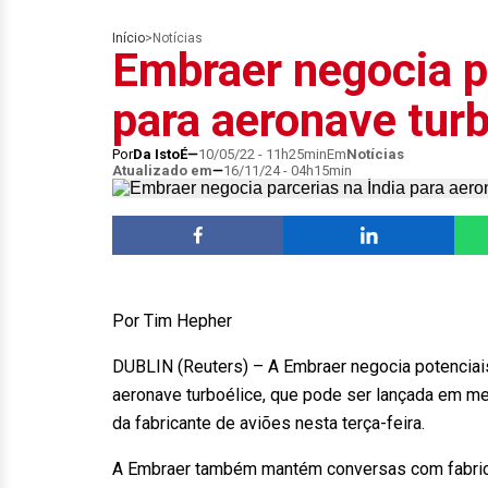
Início
>
Notícias
Embraer negocia p
para aeronave turb
Por
Da IstoÉ
10/05/22 - 11h25min
Em
Notícias
Atualizado em
16/11/24 - 04h15min
Por Tim Hepher
DUBLIN (Reuters) – A Embraer negocia potenciais 
aeronave turboélice, que pode ser lançada em m
da fabricante de aviões nesta terça-feira.
A Embraer também mantém conversas com fabrican