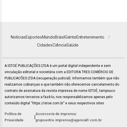
Notícias
Esportes
Mundo
Brasil
Gente
Entretenimento
Cidades
Ciência
Saúde
A ISTOÉ PUBLICAÇÕES LTDA é um portal digital independente e sem
vinculação editorial e societária com a EDITORA TRES COMÉRCIO DE
PUBLICACÕES LTDA (recuperação judicial). Informamos também que não
realizamos cobranças e que também não oferecemos cancelamento do
contrato de assinatura da revista impressa de nome ISTOÉ, tampouco
autorizamos terceiros a fazê-lo, nos responsabilizamos apenas pelo
conteúdo digital “https://istoe.com.br” e seus respectivos sites.
Política de
Assessoria de imprensa:
|
Privacidade
grupoentre.imprensa@agenciafr.com.br