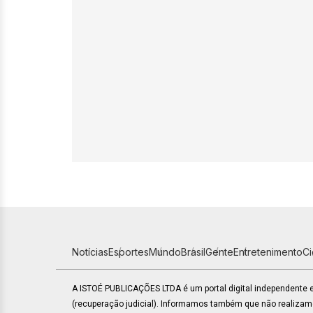
Notícias
Esportes
Mundo
Brasil
Gente
Entretenimento
C
A ISTOÉ PUBLICAÇÕES LTDA é um portal digital independente
(recuperação judicial). Informamos também que não realiza