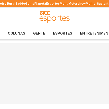
eiro Rural
Saúde
Gente
Planeta
Esportes
Menu
Motorshow
Mulher
Sustent
COLUNAS
GENTE
ESPORTES
ENTRETENIMEN