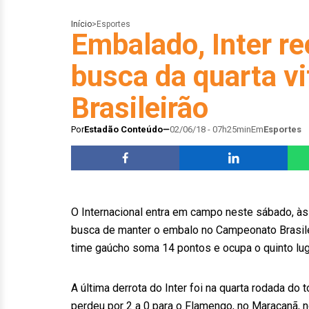
Início
>
Esportes
Embalado, Inter r
busca da quarta vi
Brasileirão
Por
Estadão Conteúdo
02/06/18 - 07h25min
Em
Esportes
O Internacional entra em campo neste sábado, às 
busca de manter o embalo no Campeonato Brasileir
time gaúcho soma 14 pontos e ocupa o quinto luga
A última derrota do Inter foi na quarta rodada do
perdeu por 2 a 0 para o Flamengo, no Maracanã, no