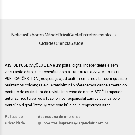
Notícias
Esportes
Mundo
Brasil
Gente
Entretenimento
Cidades
Ciência
Saúde
A ISTOÉ PUBLICAÇÕES LTDA é um portal digital independente e sem
vinculação editorial e societária com a EDITORA TRES COMÉRCIO DE
PUBLICACÕES LTDA (recuperação judicial). Informamos também que não
realizamos cobranças e que também não oferecemos cancelamento do
contrato de assinatura da revista impressa de nome ISTOÉ, tampouco
autorizamos terceiros a fazê-lo, nos responsabilizamos apenas pelo
conteúdo digital “https://istoe.com.br” e seus respectivos sites.
Política de
Assessoria de imprensa:
|
Privacidade
grupoentre.imprensa@agenciafr.com.br