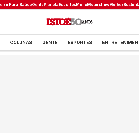
eiro Rural
Saúde
Gente
Planeta
Esportes
Menu
Motorshow
Mulher
Sustent
COLUNAS
GENTE
ESPORTES
ENTRETENIMEN