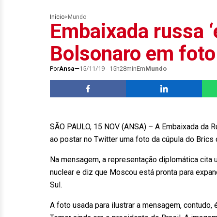
Início
>
Mundo
Embaixada russa ‘
Bolsonaro em foto
Por
Ansa
15/11/19 - 15h28min
Em
Mundo
SÃO PAULO, 15 NOV (ANSA) – A Embaixada da Rús
ao postar no Twitter uma foto da cúpula do Bric
Na mensagem, a representação diplomática cita u
nuclear e diz que Moscou está pronta para expandi
Sul.
A foto usada para ilustrar a mensagem, contudo, 