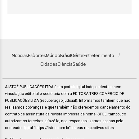
Notícias
Esportes
Mundo
Brasil
Gente
Entretenimento
Cidades
Ciência
Saúde
A ISTOÉ PUBLICAÇÕES LTDA é um portal digital independente e sem
vinculação editorial e societária com a EDITORA TRES COMÉRCIO DE
PUBLICACÕES LTDA (recuperação judicial). Informamos também que não
realizamos cobranças e que também não oferecemos cancelamento do
contrato de assinatura da revista impressa de nome ISTOÉ, tampouco
autorizamos terceiros a fazê-lo, nos responsabilizamos apenas pelo
conteúdo digital “https://istoe.com.br” e seus respectivos sites.