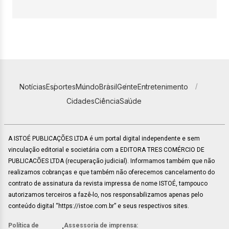
Notícias
Esportes
Mundo
Brasil
Gente
Entretenimento
Cidades
Ciência
Saúde
A ISTOÉ PUBLICAÇÕES LTDA é um portal digital independente e sem
vinculação editorial e societária com a EDITORA TRES COMÉRCIO DE
PUBLICACÕES LTDA (recuperação judicial). Informamos também que não
realizamos cobranças e que também não oferecemos cancelamento do
contrato de assinatura da revista impressa de nome ISTOÉ, tampouco
autorizamos terceiros a fazê-lo, nos responsabilizamos apenas pelo
conteúdo digital “https://istoe.com.br” e seus respectivos sites.
Política de
Assessoria de imprensa: