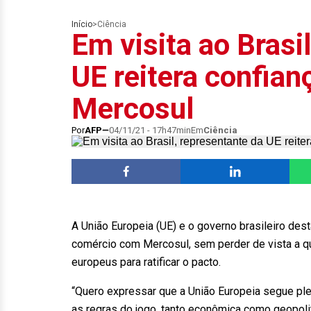
Início
>
Ciência
Em visita ao Brasi
UE reitera confia
Mercosul
Por
AFP
04/11/21 - 17h47min
Em
Ciência
A União Europeia (UE) e o governo brasileiro desta
comércio com Mercosul, sem perder de vista a qu
europeus para ratificar o pacto.
“Quero expressar que a União Europeia segue p
as regras do jogo, tanto econômica como geopolit