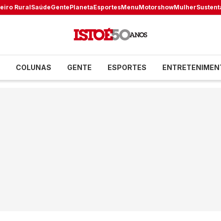
eiro Rural
Saúde
Gente
Planeta
Esportes
Menu
Motorshow
Mulher
Sustent
COLUNAS
GENTE
ESPORTES
ENTRETENIMEN