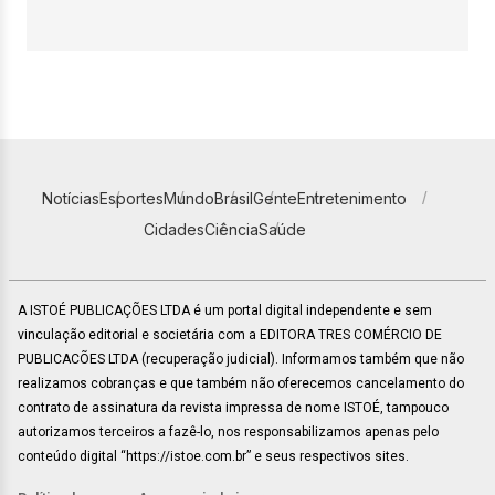
Notícias
Esportes
Mundo
Brasil
Gente
Entretenimento
Cidades
Ciência
Saúde
A ISTOÉ PUBLICAÇÕES LTDA é um portal digital independente e sem
vinculação editorial e societária com a EDITORA TRES COMÉRCIO DE
PUBLICACÕES LTDA (recuperação judicial). Informamos também que não
realizamos cobranças e que também não oferecemos cancelamento do
contrato de assinatura da revista impressa de nome ISTOÉ, tampouco
autorizamos terceiros a fazê-lo, nos responsabilizamos apenas pelo
conteúdo digital “https://istoe.com.br” e seus respectivos sites.