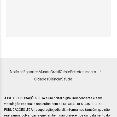
Notícias
Esportes
Mundo
Brasil
Gente
Entretenimento
Cidades
Ciência
Saúde
A ISTOÉ PUBLICAÇÕES LTDA é um portal digital independente e sem
vinculação editorial e societária com a EDITORA TRES COMÉRCIO DE
PUBLICACÕES LTDA (recuperação judicial). Informamos também que não
realizamos cobranças e que também não oferecemos cancelamento do