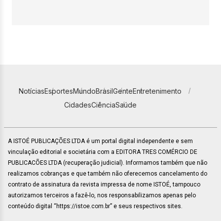
Notícias
Esportes
Mundo
Brasil
Gente
Entretenimento
Cidades
Ciência
Saúde
A ISTOÉ PUBLICAÇÕES LTDA é um portal digital independente e sem
vinculação editorial e societária com a EDITORA TRES COMÉRCIO DE
PUBLICACÕES LTDA (recuperação judicial). Informamos também que não
realizamos cobranças e que também não oferecemos cancelamento do
contrato de assinatura da revista impressa de nome ISTOÉ, tampouco
autorizamos terceiros a fazê-lo, nos responsabilizamos apenas pelo
conteúdo digital “https://istoe.com.br” e seus respectivos sites.