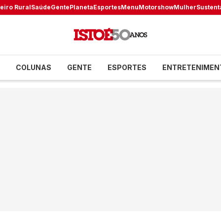
eiro Rural
Saúde
Gente
Planeta
Esportes
Menu
Motorshow
Mulher
Sustent
COLUNAS
GENTE
ESPORTES
ENTRETENIMEN