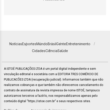
Notícias
Esportes
Mundo
Brasil
Gente
Entretenimento
Cidades
Ciência
Saúde
A ISTOÉ PUBLICAÇÕES LTDA é um portal digital independente e sem
vinculação editorial e societária com a EDITORA TRES COMÉRCIO DE
PUBLICACÕES LTDA (recuperação judicial). Informamos também que não
realizamos cobranças e que também não oferecemos cancelamento do
contrato de assinatura da revista impressa de nome ISTOÉ, tampouco
autorizamos terceiros a fazê-lo, nos responsabilizamos apenas pelo
conteúdo digital “https://istoe.com.br” e seus respectivos sites.