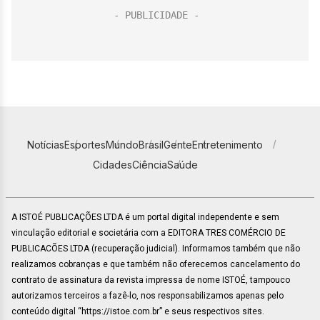
Notícias
Esportes
Mundo
Brasil
Gente
Entretenimento
Cidades
Ciência
Saúde
A ISTOÉ PUBLICAÇÕES LTDA é um portal digital independente e sem
vinculação editorial e societária com a EDITORA TRES COMÉRCIO DE
PUBLICACÕES LTDA (recuperação judicial). Informamos também que não
realizamos cobranças e que também não oferecemos cancelamento do
contrato de assinatura da revista impressa de nome ISTOÉ, tampouco
autorizamos terceiros a fazê-lo, nos responsabilizamos apenas pelo
conteúdo digital “https://istoe.com.br” e seus respectivos sites.