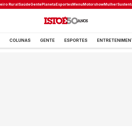
eiro Rural
Saúde
Gente
Planeta
Esportes
Menu
Motorshow
Mulher
Sustent
COLUNAS
GENTE
ESPORTES
ENTRETENIMEN