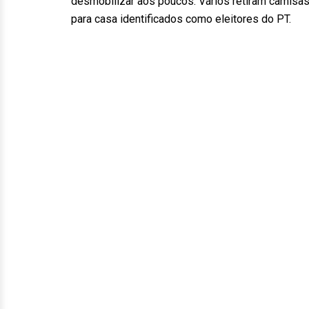
desmobilizar aos poucos. Vários retiram camisas
para casa identificados como eleitores do PT.