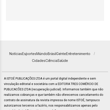
Notícias
Esportes
Mundo
Brasil
Gente
Entretenimento
Cidades
Ciência
Saúde
A ISTOÉ PUBLICAÇÕES LTDA é um portal digital independente e sem
vinculação editorial e societária com a EDITORA TRES COMÉRCIO DE
PUBLICACÕES LTDA (recuperação judicial). Informamos também que não
realizamos cobranças e que também não oferecemos cancelamento do
contrato de assinatura da revista impressa de nome ISTOÉ, tampouco
autorizamos terceiros a fazê-lo, nos responsabilizamos apenas pelo