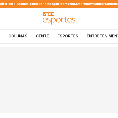
eiro Rural
Saúde
Gente
Planeta
Esportes
Menu
Motorshow
Mulher
Sustent
COLUNAS
GENTE
ESPORTES
ENTRETENIMEN