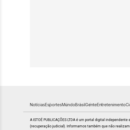
Notícias
Esportes
Mundo
Brasil
Gente
Entretenimento
C
A ISTOÉ PUBLICAÇÕES LTDA é um portal digital independente
(recuperação judicial). Informamos também que não realiza