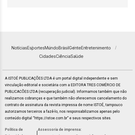
Notícias
Esportes
Mundo
Brasil
Gente
Entretenimento
Cidades
Ciência
Saúde
A ISTOÉ PUBLICAÇÕES LTDA é um portal digital independente e sem
vinculação editorial e societária com a EDITORA TRES COMÉRCIO DE
PUBLICACÕES LTDA (recuperação judicial). Informamos também que não
realizamos cobranças e que também não oferecemos cancelamento do
contrato de assinatura da revista impressa de nome ISTOÉ, tampouco
autorizamos terceiros a fazê-lo, nos responsabilizamos apenas pelo
conteúdo digital “https://istoe.com.br” e seus respectivos sites.
Política de
Assessoria de imprensa:
|