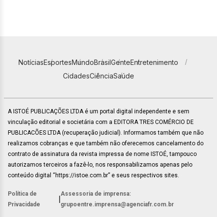
Notícias
Esportes
Mundo
Brasil
Gente
Entretenimento
Cidades
Ciência
Saúde
A ISTOÉ PUBLICAÇÕES LTDA é um portal digital independente e sem
vinculação editorial e societária com a EDITORA TRES COMÉRCIO DE
PUBLICACÕES LTDA (recuperação judicial). Informamos também que não
realizamos cobranças e que também não oferecemos cancelamento do
contrato de assinatura da revista impressa de nome ISTOÉ, tampouco
autorizamos terceiros a fazê-lo, nos responsabilizamos apenas pelo
conteúdo digital “https://istoe.com.br” e seus respectivos sites.
Política de
Assessoria de imprensa:
|
Privacidade
grupoentre.imprensa@agenciafr.com.br