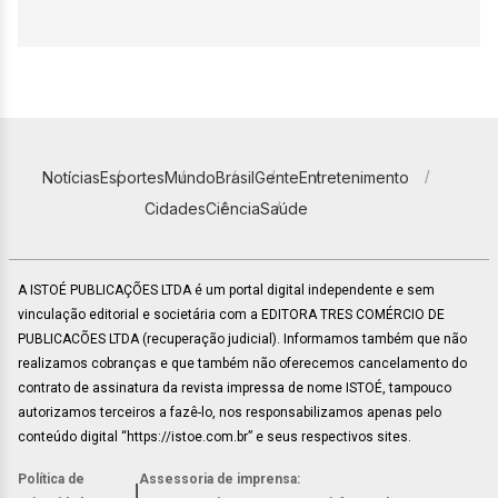
Notícias
Esportes
Mundo
Brasil
Gente
Entretenimento
Cidades
Ciência
Saúde
A ISTOÉ PUBLICAÇÕES LTDA é um portal digital independente e sem
vinculação editorial e societária com a EDITORA TRES COMÉRCIO DE
PUBLICACÕES LTDA (recuperação judicial). Informamos também que não
realizamos cobranças e que também não oferecemos cancelamento do
contrato de assinatura da revista impressa de nome ISTOÉ, tampouco
autorizamos terceiros a fazê-lo, nos responsabilizamos apenas pelo
conteúdo digital “https://istoe.com.br” e seus respectivos sites.
Política de
Assessoria de imprensa:
|