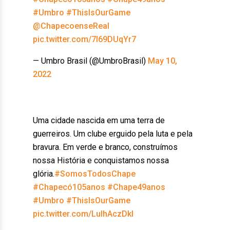
#Umbro
#ThisIsOurGame
@ChapecoenseReal
pic.twitter.com/7I69DUqYr7
— Umbro Brasil (@UmbroBrasil)
May 10,
2022
Uma cidade nascida em uma terra de
guerreiros. Um clube erguido pela luta e pela
bravura. Em verde e branco, construímos
nossa História e conquistamos nossa
glória.
#SomosTodosChape
#Chapecó105anos
#Chape49anos
#Umbro
#ThisIsOurGame
pic.twitter.com/LulhAczDkl