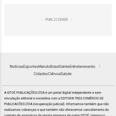
Notícias
Esportes
Mundo
Brasil
Gente
Entretenimento
Cidades
Ciência
Saúde
A ISTOÉ PUBLICAÇÕES LTDA é um portal digital independente e sem
vinculação editorial e societária com a EDITORA TRES COMÉRCIO DE
PUBLICACÕES LTDA (recuperação judicial). Informamos também que não
realizamos cobranças e que também não oferecemos cancelamento do
contrato de assinatura da revista impressa de nome ISTOÉ, tampouco