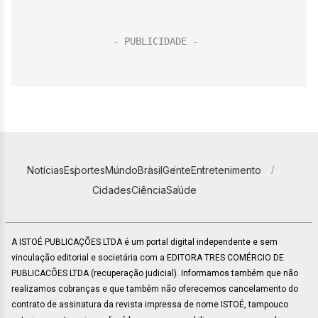
Notícias
Esportes
Mundo
Brasil
Gente
Entretenimento
Cidades
Ciência
Saúde
A ISTOÉ PUBLICAÇÕES LTDA é um portal digital independente e sem
vinculação editorial e societária com a EDITORA TRES COMÉRCIO DE
PUBLICACÕES LTDA (recuperação judicial). Informamos também que não
realizamos cobranças e que também não oferecemos cancelamento do
contrato de assinatura da revista impressa de nome ISTOÉ, tampouco