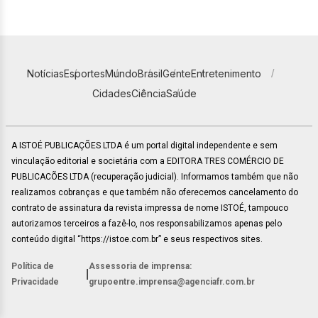
Notícias
Esportes
Mundo
Brasil
Gente
Entretenimento
Cidades
Ciência
Saúde
A ISTOÉ PUBLICAÇÕES LTDA é um portal digital independente e sem
vinculação editorial e societária com a EDITORA TRES COMÉRCIO DE
PUBLICACÕES LTDA (recuperação judicial). Informamos também que não
realizamos cobranças e que também não oferecemos cancelamento do
contrato de assinatura da revista impressa de nome ISTOÉ, tampouco
autorizamos terceiros a fazê-lo, nos responsabilizamos apenas pelo
conteúdo digital “https://istoe.com.br” e seus respectivos sites.
Política de
Assessoria de imprensa:
|
Privacidade
grupoentre.imprensa@agenciafr.com.br