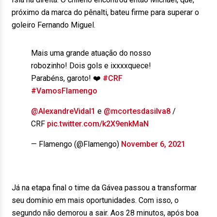
próximo da marca do pênalti, bateu firme para superar o
goleiro Fernando Miguel.
Mais uma grande atuação do nosso
robozinho! Dois gols e ixxxxquece!
Parabéns, garoto! ❤️
#CRF
#VamosFlamengo
@AlexandreVidal1
e
@mcortesdasilva8
/
CRF
pic.twitter.com/k2X9enkMaN
— Flamengo (@Flamengo)
November 6, 2021
Já na etapa final o time da Gávea passou a transformar
seu domínio em mais oportunidades. Com isso, o
segundo não demorou a sair. Aos 28 minutos, após boa