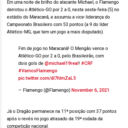
Em uma noite de brilho do atacante Michael, o Flamengo
derrotou o Atlético-GO por 2 a 0, nesta sexta-feira (5) no
estádio do Maracanã, e assumiu a vice-liderança do
Campeonato Brasileiro com 53 pontos (a 9 do líder
Atlético-MG, que tem um jogo a mais disputado).
Fim de jogo no Maracanã! O Mengão vence o
Atlético-GO por 2 a 0, pelo Brasileirão, com
dois gols de
@michael19real
!
#CRF
#VamosFlamengo
pic.twitter.com/dI7hImZaL5
— Flamengo (@Flamengo)
November 6, 2021
Já o Dragão permanece na 11ª posição com 37 pontos
após o revés no jogo atrasado da 19ª rodada da
competição nacional.