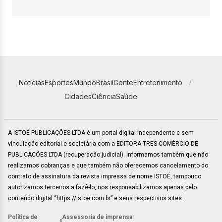
Notícias
Esportes
Mundo
Brasil
Gente
Entretenimento
Cidades
Ciência
Saúde
A ISTOÉ PUBLICAÇÕES LTDA é um portal digital independente e sem
vinculação editorial e societária com a EDITORA TRES COMÉRCIO DE
PUBLICACÕES LTDA (recuperação judicial). Informamos também que não
realizamos cobranças e que também não oferecemos cancelamento do
contrato de assinatura da revista impressa de nome ISTOÉ, tampouco
autorizamos terceiros a fazê-lo, nos responsabilizamos apenas pelo
conteúdo digital “https://istoe.com.br” e seus respectivos sites.
Política de
Assessoria de imprensa: