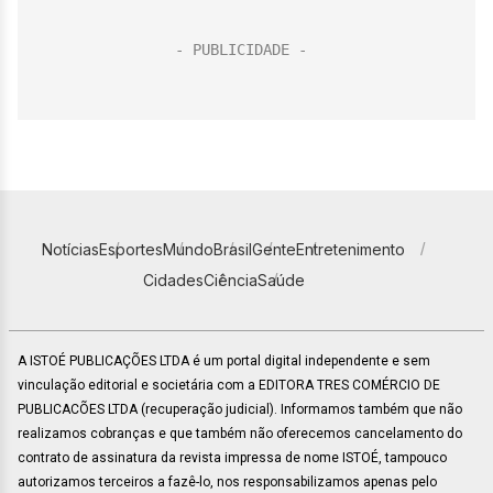
Notícias
Esportes
Mundo
Brasil
Gente
Entretenimento
Cidades
Ciência
Saúde
A ISTOÉ PUBLICAÇÕES LTDA é um portal digital independente e sem
vinculação editorial e societária com a EDITORA TRES COMÉRCIO DE
PUBLICACÕES LTDA (recuperação judicial). Informamos também que não
realizamos cobranças e que também não oferecemos cancelamento do
contrato de assinatura da revista impressa de nome ISTOÉ, tampouco
autorizamos terceiros a fazê-lo, nos responsabilizamos apenas pelo