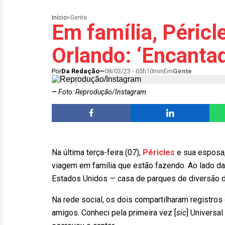
Início
>
Gente
Em família, Péricl
Orlando: ‘Encanta
Por
Da Redação
08/03/23 - 05h10min
Em
Gente
Foto: Reprodução/Instagram
Na última terça-feira (07),
Péricles
e sua esposa
viagem em família que estão fazendo. Ao lado da 
Estados Unidos — casa de parques de diversão d
Na rede social, os dois compartilharam registros
amigos. Conheci pela primeira vez [
sic
] Universal