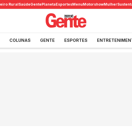
eiro Rural
Saúde
Gente
Planeta
Esportes
Menu
Motorshow
Mulher
Sustent
COLUNAS
GENTE
ESPORTES
ENTRETENIMEN