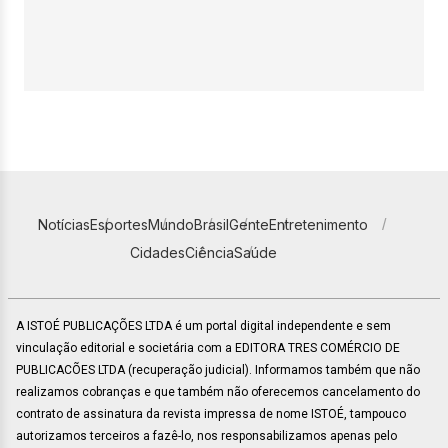
Notícias
Esportes
Mundo
Brasil
Gente
Entretenimento
Cidades
Ciência
Saúde
A ISTOÉ PUBLICAÇÕES LTDA é um portal digital independente e sem
vinculação editorial e societária com a EDITORA TRES COMÉRCIO DE
PUBLICACÕES LTDA (recuperação judicial). Informamos também que não
realizamos cobranças e que também não oferecemos cancelamento do
contrato de assinatura da revista impressa de nome ISTOÉ, tampouco
autorizamos terceiros a fazê-lo, nos responsabilizamos apenas pelo