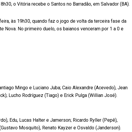
18h30, o Vitória recebe o Santos no Barradão, em Salvador (BA).
eira, às 19h30, quando faz o jogo de volta da terceira fase da
te Nova. No primeiro duelo, os baianos venceram por 1 a 0 e
Santiago Mingo e Luciano Juba; Caio Alexandre (Acevedo), Jean
ick); Lucho Rodríguez (Tiago) e Erick Pulga (Willian José).
do), Edu, Lucas Halter e Jamerson; Ricardo Ryller (Pepê),
o (Gustavo Mosquito), Renato Kayzer e Osvaldo (Janderson).