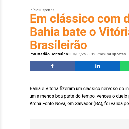
Início
>
Esportes
Em clássico com d
Bahia bate o Vitór
Brasileirão
Por
Estadão Conteúdo
18/05/25 - 18h17min
Em
Esportes
Bahia e Vitória fizeram um clássico nervoso do i
um a menos boa parte do tempo, venceu o duelo por
Arena Fonte Nova, em Salvador (BA), foi válida p