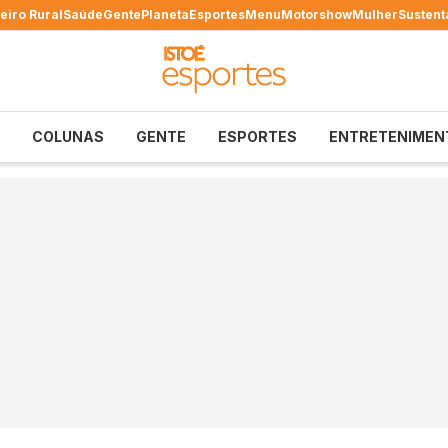
eiro Rural
Saúde
Gente
Planeta
Esportes
Menu
Motorshow
Mulher
Sustent
COLUNAS
GENTE
ESPORTES
ENTRETENIMEN