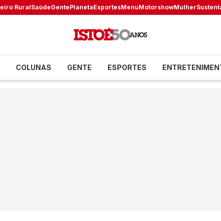
eiro Rural
Saúde
Gente
Planeta
Esportes
Menu
Motorshow
Mulher
Sustent
COLUNAS
GENTE
ESPORTES
ENTRETENIMEN