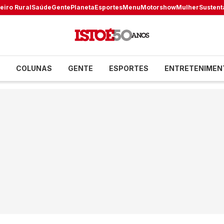
eiro Rural
Saúde
Gente
Planeta
Esportes
Menu
Motorshow
Mulher
Sustent
COLUNAS
GENTE
ESPORTES
ENTRETENIMEN