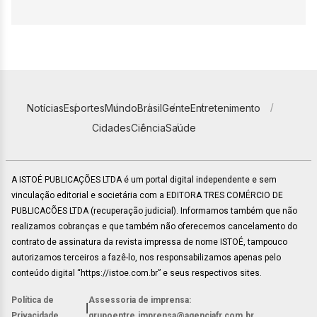
Notícias
Esportes
Mundo
Brasil
Gente
Entretenimento
Cidades
Ciência
Saúde
A ISTOÉ PUBLICAÇÕES LTDA é um portal digital independente e sem
vinculação editorial e societária com a EDITORA TRES COMÉRCIO DE
PUBLICACÕES LTDA (recuperação judicial). Informamos também que não
realizamos cobranças e que também não oferecemos cancelamento do
contrato de assinatura da revista impressa de nome ISTOÉ, tampouco
autorizamos terceiros a fazê-lo, nos responsabilizamos apenas pelo
conteúdo digital “https://istoe.com.br” e seus respectivos sites.
Política de
Assessoria de imprensa:
|
Privacidade
grupoentre.imprensa@agenciafr.com.br