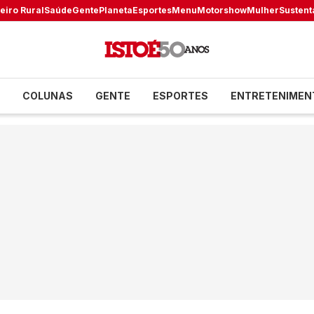
eiro Rural
Saúde
Gente
Planeta
Esportes
Menu
Motorshow
Mulher
Sustent
COLUNAS
GENTE
ESPORTES
ENTRETENIMEN