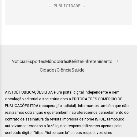
Notícias
Esportes
Mundo
Brasil
Gente
Entretenimento
Cidades
Ciência
Saúde
A ISTOÉ PUBLICAÇÕES LTDA é um portal digital independente e sem
vinculação editorial e societária com a EDITORA TRES COMÉRCIO DE
PUBLICACÕES LTDA (recuperação judicial). Informamos também que não
realizamos cobranças e que também não oferecemos cancelamento do
contrato de assinatura da revista impressa de nome ISTOÉ, tampouco
autorizamos terceiros a fazê-lo, nos responsabilizamos apenas pelo
conteúdo digital “https://istoe.com.br” e seus respectivos sites.