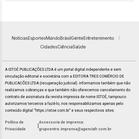
Notícias
Esportes
Mundo
Brasil
Gente
Entretenimento
Cidades
Ciência
Saúde
A ISTOÉ PUBLICAÇÕES LTDA é um portal digital independente e sem
vinculação editorial e societária com a EDITORA TRES COMÉRCIO DE
PUBLICACÕES LTDA (recuperação judicial). Informamos também que não
realizamos cobranças e que também não oferecemos cancelamento do
contrato de assinatura da revista impressa de nome ISTOÉ, tampouco
autorizamos terceiros a fazê-lo, nos responsabilizamos apenas pelo
conteúdo digital “https://istoe.com.br” e seus respectivos sites.
Política de
Assessoria de imprensa:
|
Privacidade
grupoentre.imprensa@agenciafr.com.br