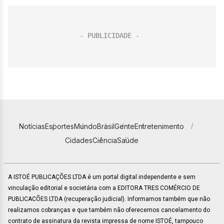
Notícias
Esportes
Mundo
Brasil
Gente
Entretenimento
Cidades
Ciência
Saúde
A ISTOÉ PUBLICAÇÕES LTDA é um portal digital independente e sem
vinculação editorial e societária com a EDITORA TRES COMÉRCIO DE
PUBLICACÕES LTDA (recuperação judicial). Informamos também que não
realizamos cobranças e que também não oferecemos cancelamento do
contrato de assinatura da revista impressa de nome ISTOÉ, tampouco