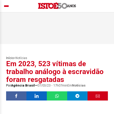
Início
>
Notícias
Em 2023, 523 vítimas de
trabalho análogo à escravidão
foram resgatadas
Por
Agência Brasil
07/03/23 - 17h07min
Em
Notícias