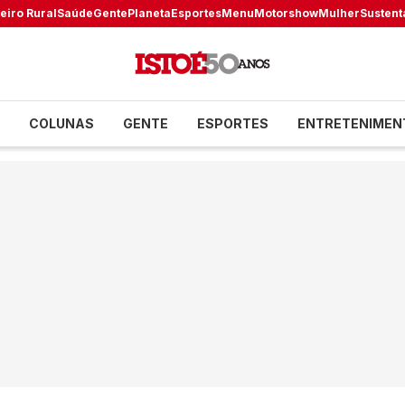
eiro Rural
Saúde
Gente
Planeta
Esportes
Menu
Motorshow
Mulher
Sustent
COLUNAS
GENTE
ESPORTES
ENTRETENIMEN