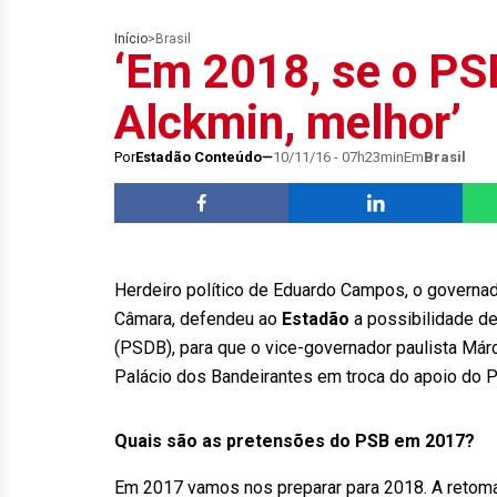
Início
>
Brasil
‘Em 2018, se o PSB
Alckmin, melhor’
Por
Estadão Conteúdo
10/11/16 - 07h23min
Em
Brasil
Herdeiro político de Eduardo Campos, o governa
Câmara, defendeu ao
Estadão
a possibilidade d
(PSDB), para que o vice-governador paulista Már
Palácio dos Bandeirantes em troca do apoio do PS
Quais são as pretensões do PSB em 2017?
Em 2017 vamos nos preparar para 2018. A retoma