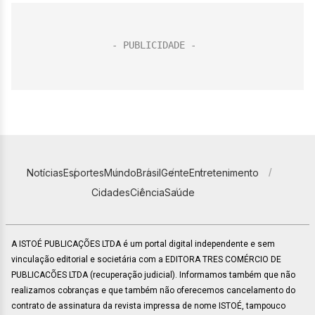
Notícias
Esportes
Mundo
Brasil
Gente
Entretenimento
Cidades
Ciência
Saúde
A ISTOÉ PUBLICAÇÕES LTDA é um portal digital independente e sem
vinculação editorial e societária com a EDITORA TRES COMÉRCIO DE
PUBLICACÕES LTDA (recuperação judicial). Informamos também que não
realizamos cobranças e que também não oferecemos cancelamento do
contrato de assinatura da revista impressa de nome ISTOÉ, tampouco