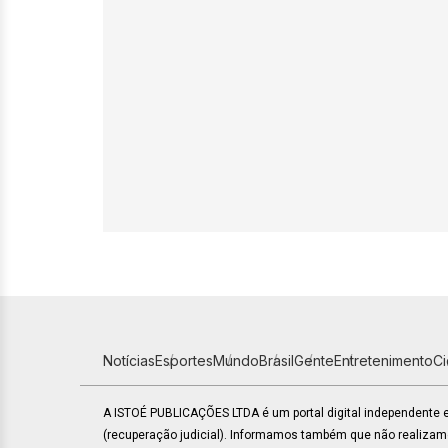
Notícias
Esportes
Mundo
Brasil
Gente
Entretenimento
C
A ISTOÉ PUBLICAÇÕES LTDA é um portal digital independente
(recuperação judicial). Informamos também que não realiza