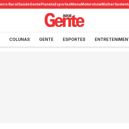
eiro Rural
Saúde
Gente
Planeta
Esportes
Menu
Motorshow
Mulher
Sustent
COLUNAS
GENTE
ESPORTES
ENTRETENIMEN