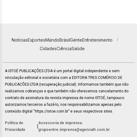
Notícias
Esportes
Mundo
Brasil
Gente
Entretenimento
Cidades
Ciência
Saúde
A ISTOÉ PUBLICAÇÕES LTDA é um portal digital independente e sem
vinculação editorial e societária com a EDITORA TRES COMÉRCIO DE
PUBLICACÕES LTDA (recuperação judicial). Informamos também que não
realizamos cobranças e que também não oferecemos cancelamento do
contrato de assinatura da revista impressa de nome ISTOÉ, tampouco
autorizamos terceiros a fazê-lo, nos responsabilizamos apenas pelo
conteúdo digital “https://istoe.com.br” e seus respectivos sites.
Política de
Assessoria de imprensa:
|
Privacidade
grupoentre.imprensa@agenciafr.com.br