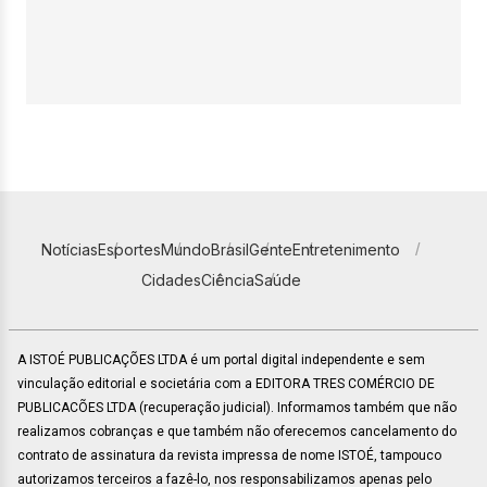
Notícias
Esportes
Mundo
Brasil
Gente
Entretenimento
Cidades
Ciência
Saúde
A ISTOÉ PUBLICAÇÕES LTDA é um portal digital independente e sem
vinculação editorial e societária com a EDITORA TRES COMÉRCIO DE
PUBLICACÕES LTDA (recuperação judicial). Informamos também que não
realizamos cobranças e que também não oferecemos cancelamento do
contrato de assinatura da revista impressa de nome ISTOÉ, tampouco
autorizamos terceiros a fazê-lo, nos responsabilizamos apenas pelo