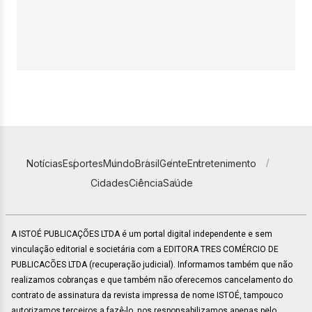
Notícias
Esportes
Mundo
Brasil
Gente
Entretenimento
Cidades
Ciência
Saúde
A ISTOÉ PUBLICAÇÕES LTDA é um portal digital independente e sem
vinculação editorial e societária com a EDITORA TRES COMÉRCIO DE
PUBLICACÕES LTDA (recuperação judicial). Informamos também que não
realizamos cobranças e que também não oferecemos cancelamento do
contrato de assinatura da revista impressa de nome ISTOÉ, tampouco
autorizamos terceiros a fazê-lo, nos responsabilizamos apenas pelo