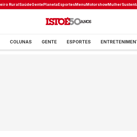
eiro Rural
Saúde
Gente
Planeta
Esportes
Menu
Motorshow
Mulher
Sustent
COLUNAS
GENTE
ESPORTES
ENTRETENIMEN