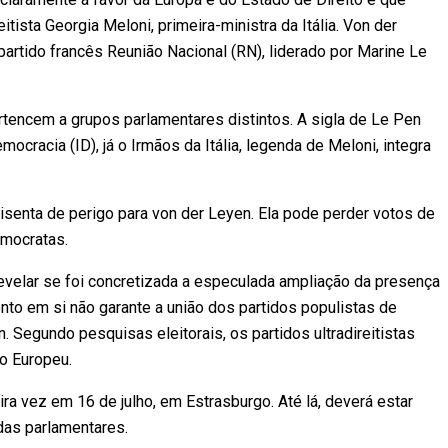
eitista Georgia Meloni, primeira-ministra da Itália. Von der
rtido francês Reunião Nacional (RN), liderado por Marine Le
ertencem a grupos parlamentares distintos. A sigla de Le Pen
ocracia (ID), já o Irmãos da Itália, legenda de Meloni, integra
isenta de perigo para von der Leyen. Ela pode perder votos de
emocratas.
velar se foi concretizada a especulada ampliação da presença
nto em si não garante a união dos partidos populistas de
 Segundo pesquisas eleitorais, os partidos ultradireitistas
o Europeu.
ra vez em 16 de julho, em Estrasburgo. Até lá, deverá estar
das parlamentares.