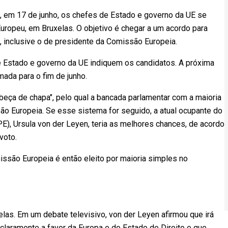
 em 17 de junho, os chefes de Estado e governo da UE se
uropeu, em Bruxelas. O objetivo é chegar a um acordo para
, inclusive o de presidente da Comissão Europeia.
e Estado e governo da UE indiquem os candidatos. A próxima
ada para o fim de junho.
abeça de chapa", pelo qual a bancada parlamentar com a maioria
o Europeia. Se esse sistema for seguido, a atual ocupante do
E), Ursula von der Leyen, teria as melhores chances, de acordo
voto.
ssão Europeia é então eleito por maioria simples no
las. Em um debate televisivo, von der Leyen afirmou que irá
laramente a favor da Europa e do Estado de Direito e que