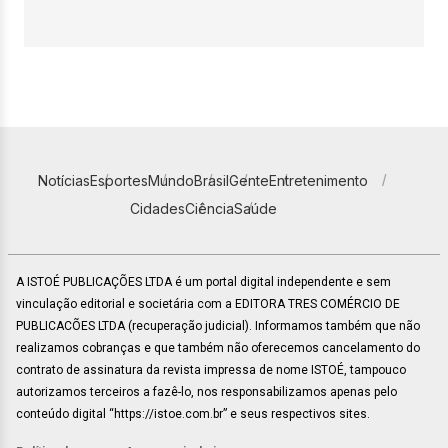
Notícias
Esportes
Mundo
Brasil
Gente
Entretenimento
Cidades
Ciência
Saúde
A ISTOÉ PUBLICAÇÕES LTDA é um portal digital independente e sem
vinculação editorial e societária com a EDITORA TRES COMÉRCIO DE
PUBLICACÕES LTDA (recuperação judicial). Informamos também que não
realizamos cobranças e que também não oferecemos cancelamento do
contrato de assinatura da revista impressa de nome ISTOÉ, tampouco
autorizamos terceiros a fazê-lo, nos responsabilizamos apenas pelo
conteúdo digital “https://istoe.com.br” e seus respectivos sites.