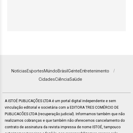
Notícias
Esportes
Mundo
Brasil
Gente
Entretenimento
Cidades
Ciência
Saúde
A ISTOÉ PUBLICAÇÕES LTDA é um portal digital independente e sem
vinculação editorial e societária com a EDITORA TRES COMÉRCIO DE
PUBLICACÕES LTDA (recuperação judicial). Informamos também que não
realizamos cobranças e que também não oferecemos cancelamento do
contrato de assinatura da revista impressa de nome ISTOÉ, tampouco