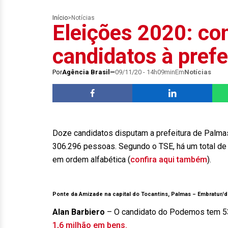
Início
>
Notícias
Eleições 2020: co
candidatos à pref
Por
Agência Brasil
09/11/20 - 14h09min
Em
Notícias
Doze candidatos disputam a prefeitura de Palm
306.296 pessoas. Segundo o TSE, há um total de 1
em ordem alfabética (
confira aqui também
).
Ponte da Amizade na capital do Tocantins, Palmas –
Embratur/d
Alan Barbiero
– O candidato do Podemos tem 53 
1,6 milhão em bens.