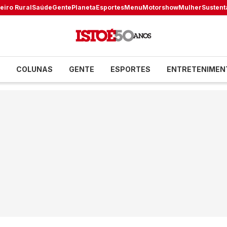
eiro Rural
Saúde
Gente
Planeta
Esportes
Menu
Motorshow
Mulher
Sustent
COLUNAS
GENTE
ESPORTES
ENTRETENIMEN