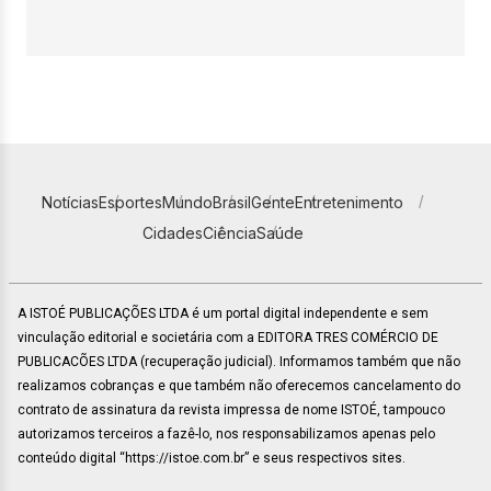
Notícias
Esportes
Mundo
Brasil
Gente
Entretenimento
Cidades
Ciência
Saúde
A ISTOÉ PUBLICAÇÕES LTDA é um portal digital independente e sem
vinculação editorial e societária com a EDITORA TRES COMÉRCIO DE
PUBLICACÕES LTDA (recuperação judicial). Informamos também que não
realizamos cobranças e que também não oferecemos cancelamento do
contrato de assinatura da revista impressa de nome ISTOÉ, tampouco
autorizamos terceiros a fazê-lo, nos responsabilizamos apenas pelo
conteúdo digital “https://istoe.com.br” e seus respectivos sites.